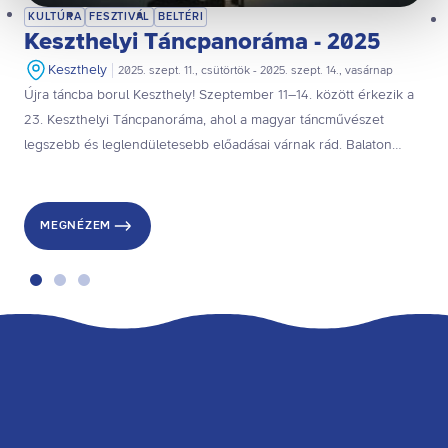
Kiválasztottak engedélyezése
KULTÚRA
FESZTIVÁL
BELTÉRI
Keszthelyi Táncpanoráma - 2025
Összes süti engedélyezése
Összes süti visszautasítása
Keszthely
2025. szept. 11., csütörtök - 2025. szept. 14., vasárnap
Ön a hozzájárulását bármikor visszavonhatja a weboldal
Újra táncba borul Keszthely! Szeptember 11–14. között érkezik a
ezen sütikezelési felületén keresztül. A hozzájárulás
23. Keszthelyi Táncpanoráma, ahol a magyar táncművészet
visszavonása nem érinti a hozzájáruláson alapuló, a
legszebb és leglendületesebb előadásai várnak rád. Balaton
visszavonás előtti adatkezelés jogszerűségét.
Színház – 4 nap, számtalan élmény, ezt látnod kell!
MEGNÉZEM