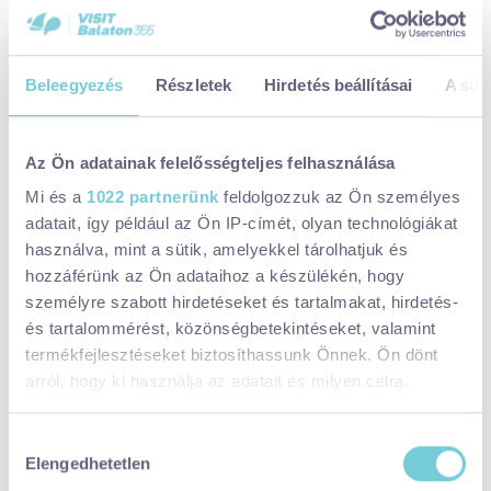
A háromnapos fesztivál során szeptember 12-14. között a helyi
borosgazdák legszebb tételeit kóstolhatjátok meg, miközben
zenés és kulturális programok színesítik a hangulatot, és részt
Beleegyezés
Részletek
Hirdetés beállításai
A süti
vehettek az ország legnagyobb szüreti felvonulásán!
Az Ön adatainak felelősségteljes felhasználása
Mi és a
1022 partnerünk
feldolgozzuk az Ön személyes
adatait, így például az Ön IP-címét, olyan technológiákat
használva, mint a sütik, amelyekkel tárolhatjuk és
hozzáférünk az Ön adataihoz a készülékén, hogy
személyre szabott hirdetéseket és tartalmakat, hirdetés-
és tartalommérést, közönségbetekintéseket, valamint
termékfejlesztéseket biztosíthassunk Önnek. Ön dönt
arról, hogy ki használja az adatait és milyen célra.
Ha engedélyezi, a következőt is meg szeretnénk tenni:
Hozzájárulás
Elengedhetetlen
Információgyűjtés az Ön földrajzi
kiválasztása
elhelyezkedéséről pár méteres pontossággal