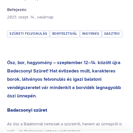
Befejezés:
2025. szept. 14., vasárnap
SZÜRETI FELVONULÁS
BORFESZTIVÁL
INGYENES
GASZTRO
Ősz, bor, hagyomány – szeptember 12–14. között újra
Badacsonyi Szüret! Hat évtizedes múlt, karakteres
borok, látványos felvonulás és igazi balatoni
vendégszeretet vár mindenkit a borvidék legnagyobb
őszi ünnepén.
Badacsonyi szüret
Az ősz a Balatonnál nemcsak a szüretről, hanem az ünnepről is
szól – és Badacsony ebben verhetetlen!